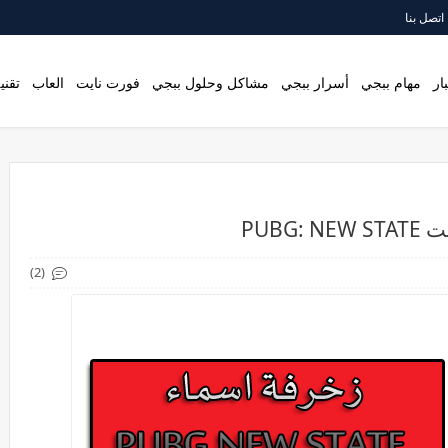
اتصل بنا
ار
مهام ببجي
أسرار ببجي
مشاكل وحلول ببجي
فورت نايت
العاب
تقني
PUBG
(2)