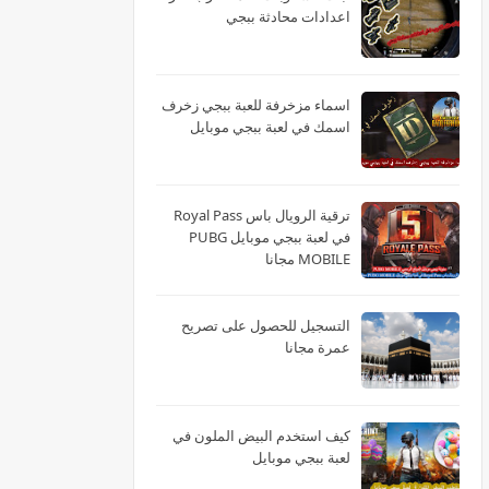
اعدادات محادثة ببجي
اسماء مزخرفة للعبة ببجي زخرف
اسمك في لعبة ببجي موبايل
ترقية الرويال باس Royal Pass
في لعبة ببجي موبايل PUBG
MOBILE مجانا
التسجيل للحصول على تصريح
عمرة مجانا
كيف استخدم البيض الملون في
لعبة ببجي موبايل