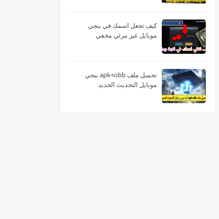
كيف تجعل اسمك في ببجي
موبايل غير مرئي مخفي
تحميل ملف apk+obb ببجي
موبايل التحديث الجديد