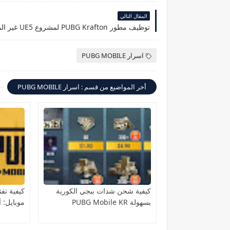
المقال التالي
توظيف مطور PUBG Krafton لمشروع UE5 غير المعلن
اسرار PUBG MOBILE
أخر المواضيع من قسم : اسرار PUBG MOBILE
كيفية شحن شدات ببجي الكورية
كيفية تف
بسهولة PUBG Mobile KR
موبايل: 