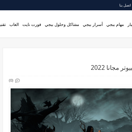
اتصل بنا
ار
مهام ببجي
أسرار ببجي
مشاكل وحلول ببجي
فورت نايت
العاب
تقني
(0)