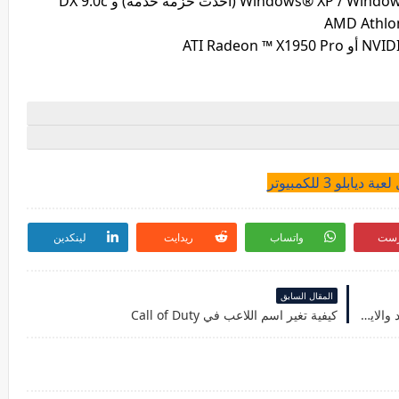
 ديابلو 3 للكمبيوتر
رست
واتساب
ريدايت
لينكدين
المقال السابق
تحميل لعبة بوبي بلاي تايم 2022 للكمبيوتر والاندرويد والايفون مجانا
كيفية تغير اسم اللاعب في Call of Duty