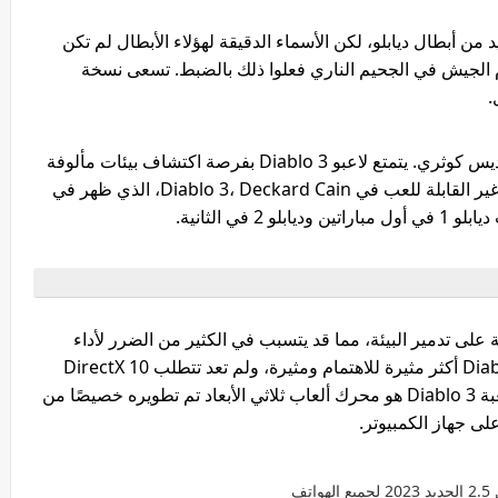
من أبطال ديابلو، لكن الأسماء الدقيقة لهؤلاء الأبطال لم تكن
وم الجيش في الجحيم الناري فعلوا ذلك بالضبط. تسعى نسخة
دورهم هو مقاومة قوى الشر التي تهدد عالم القديس كوثري. يتمتع لاعبو Diablo 3 بفرصة اكتشاف بيئات مألوفة
مثل Tristram، بالإضافة إلى الشخصية الوحيدة غير القابلة للعب في Diablo 3، Deckard Cain، الذي ظهر في
 نفسه Diablo 2. تعتمد اللعبة على تدمير البيئة، مما قد يتسبب في الكثير من الضرر لأداء
وتأثير اللعبة يهدف مطورو اللعبة إلى جعل Diablo III أكثر مثيرة للاهتمام ومثيرة، ولم تعد تتطلب DirectX 10
لتشغيل اللعبة المتطلبات الرئيسية، استخدام اللعبة Diablo 3 هو محرك ألعاب ثلاثي الأبعاد تم تطويره خصيصًا من
ى جهاز الكمبيوتر.
ف