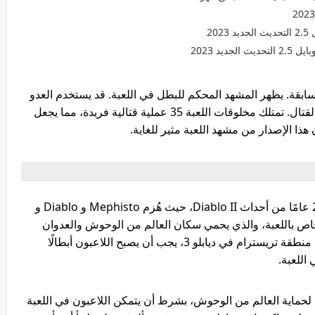
20
للعبة السابقة. يظهر المشهد المحكم للبطل في اللعبة. قد يستخدم العدو
البيئة ثلاثية الأبعاد للتسلق أو التعمق في منطقة القتال. تمتلك مخلوقات اللعبة 35 عملية قتالية فريدة، مما يجعل
ن هذا الإصدار من مشهد اللعبة مثير للغاية.
يتعامل Diablo III مع الأحداث التي تحدث بعد 20 عامًا من أحداث Diablo II، حيث هُزم Mephisto و Diablo و
في اللعبة، بالإضافة إلى World Stone الخاص باللعبة، والذي يحمي سكان العالم من الوحوش والعدوان
الشرير. قوى الجحيم، تشهد تدمير قوى الشر في منطقة تريسترام في ديابلو 3، يجب أن يصبح اللاعبون أبطالًا
للعبة.
Di لعام 2012 عودة الأبطال لحماية العالم من الوحوش، بشرط أن يتمكن اللاعبون في اللعبة