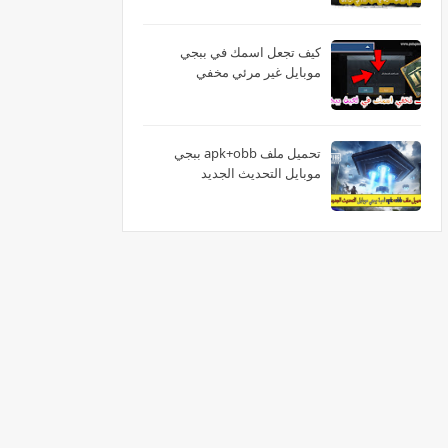
كيف تجعل اسمك في ببجي
موبايل غير مرئي مخفي
تحميل ملف apk+obb ببجي
موبايل التحديث الجديد