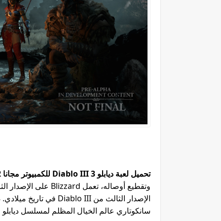
تحميل لعبة ديابلو 3 Diablo III للكمبيوتر مجانا 2022
سانكوتاري عالم الخيال المظلم لمسلسل ديابلو ا