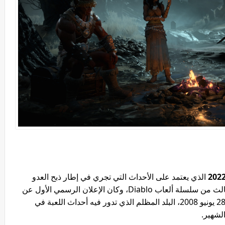
الذي يعتمد على الأحداث التي تجري في إطار ذبح العدو
وتقطيع أوصاله، تعمل Blizzard على الإصدار الثالث من سلسلة ألعاب Diablo، وكان الإعلان الرسمي الأول عن
الإصدار الثالث من Diablo III في تاريخ ميلادي. 28 يونيو 2008، البلد المظلم الذي تدور فيه أحداث اللعبة في
لشهير.