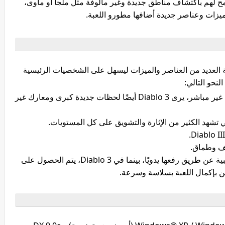
 لهم باكتشاف مناطق جديدة وغير مألوفة مثل ملجأ أو مأوى،
يزات وعناصر جديدة أضافها مطورو اللعبة.
العديد من العناصر والميزات ليسهل على الشخصيات الرئيسية
النحو التالي:
يتضمن Diablo 3 مستويات ثابتة ولكن بشكل غير مباشر، يرى Diablo 3 أيضًا لحظات جديدة كبرى ومعارك غير
تشهد الكثير من الإثارة والتشويق على كل المستويات.
تف وطماق.
في الإصدارات السابقة، تم جمع العملات الذهبية عن طريق رفعها يدويًا، بينما في Diablo 3، يتم الحصول على
ن بإكمال اللعبة بسلاسة وسرعة.