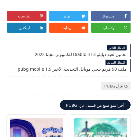
فيسبوك
تويتر
بنترست
واتساب
ريدايت
لينكدين
المقال التالي
تحميل لعبة ديابلو 3 Diablo III للكمبيوتر مجانا 2022
المقال السابق
ملف 90 فريم ببجي موبايل التحديث الأخير 1.9 pubg mobile
غزل PUBG
أخر المواضيع من قسم : غزل PUBG